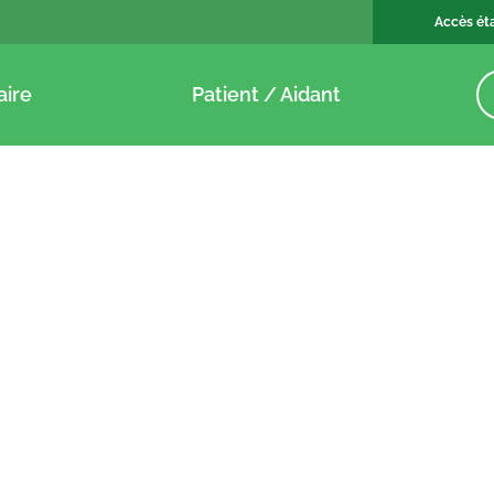
Accès ét
aire
Patient / Aidant
e de presse –
Carius développe
e Covid-19 : Mois
réseau national d
300 transporteurs
sanitaires – Articl
/20
Echos 13 avril 202
14/04/20