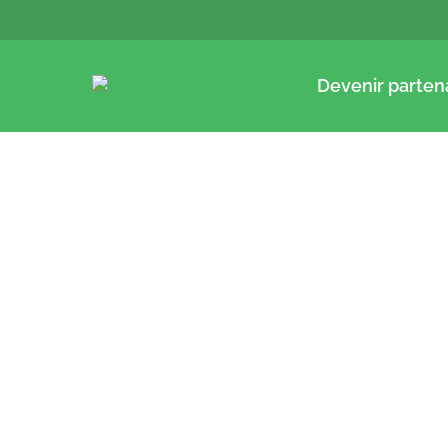
Devenir parten
Pour Montaury
Revu
Ambulances, il est
Cris
urgent que la
1
profession évolue
14/04
14/04/20