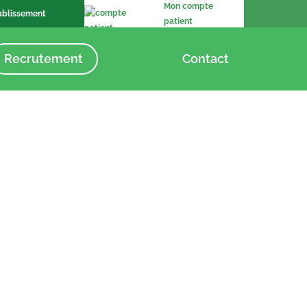
Mon compte
ablissement
patient
Recrutement
Contact
 un
Le coronavirus
e
pourrait soulever une
vague de
e Les
restructurations chez
0
les ambulanciers –
Article Les Echos 13
Avril 2020
14/04/20