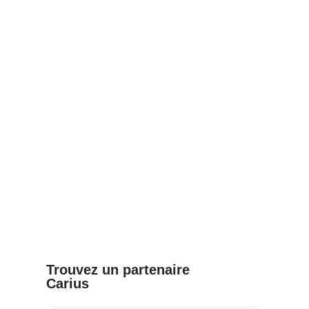
l’application
la santé au travail
4/05/25
28/04/25
Journée nationale
des ambulanciers
8/04/25
Trouvez un partenaire
Carius