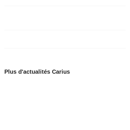
4/05/25
Journée mondiale de la sécurité et de la santé
au travail
28/04/25
Journée nationale des ambulanciers
8/04/25
Plus d'actualités Carius
🚀 𝗕𝗶𝗲𝗻𝘃𝗲𝗻𝘂𝗲 𝗮𝘂𝘅
Recrutement
𝗔𝗺𝗯𝘂𝗹𝗮𝗻𝗰𝗲𝘀
Chargé de support,
𝗕𝗮𝗴𝗻𝗼𝗹𝗮𝗶𝘀𝗲𝘀 !
coordination et
formation
23/06/25
23/06/25