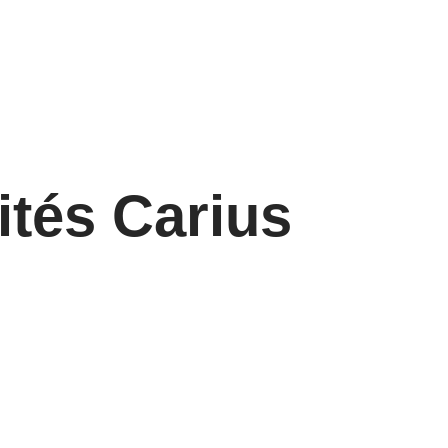
ités Carius
utement Chargé
Recrutement
upport,
Responsable
ination et
organisation logis
ation
en santé sénior