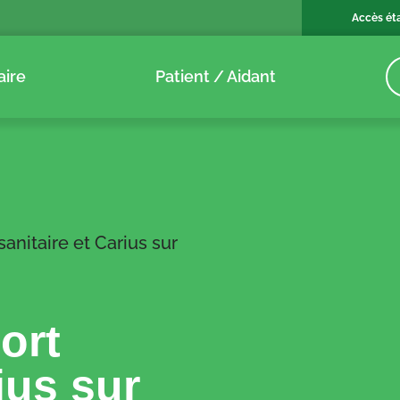
Accès ét
aire
Patient / Aidant
sanitaire et Carius sur
ort
ius sur