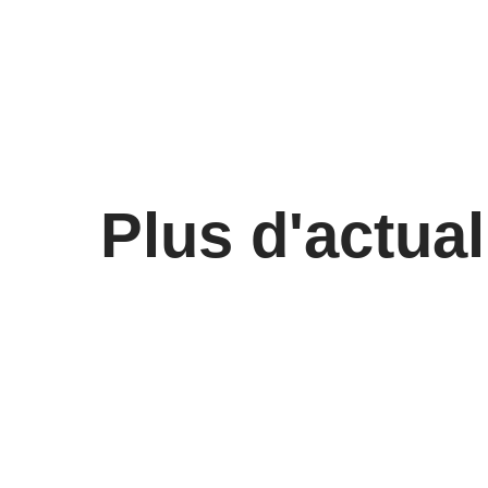
Plus d'actual
🚀 𝗕𝗶𝗲𝗻𝘃𝗲𝗻𝘂𝗲 𝗮𝘂𝘅
Recr
𝗔𝗺𝗯𝘂𝗹𝗮𝗻𝗰𝗲𝘀
de s
𝗕𝗮𝗴𝗻𝗼𝗹𝗮𝗶𝘀𝗲𝘀 !
coord
form
23/06/25