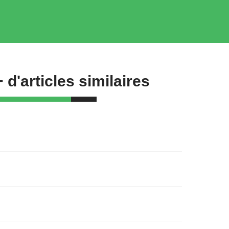
+ d'articles similaires
ournée mondiale de la sécurité et de la
anté au travail
8/04/25
ournée nationale des ambulanciers
/04/25
ournée mondiale de l’obésité
/03/25