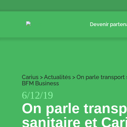
Devenir parten
Carius
>
Actualités
>
On parle transport 
BFM Business
6/12/19
On parle transp
sanitaire et Car