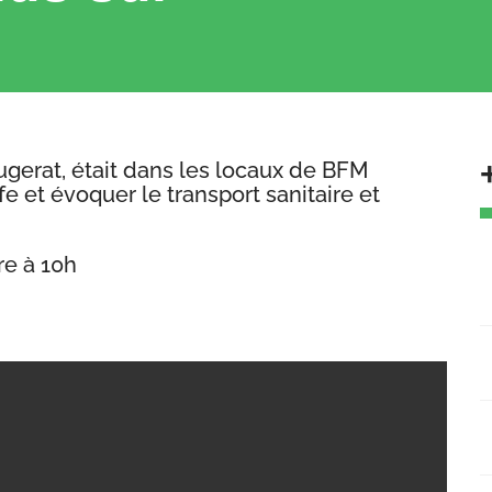
ugerat, était dans les locaux de BFM
 et évoquer le transport sanitaire et
J
re à 10h
s
2
J
8
J
4