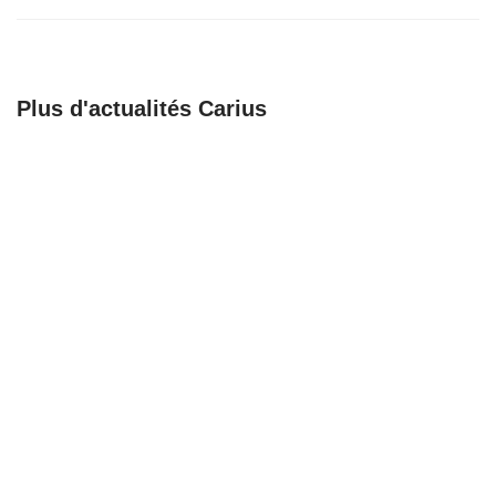
Plus d'actualités Carius
🚀 𝗕𝗶𝗲𝗻𝘃𝗲𝗻𝘂𝗲 𝗮𝘂𝘅
Recrutement
𝗔𝗺𝗯𝘂𝗹𝗮𝗻𝗰𝗲𝘀
Chargé de support,
𝗕𝗮𝗴𝗻𝗼𝗹𝗮𝗶𝘀𝗲𝘀 !
coordination et
formation
23/06/25
23/06/25
Recrutement
Une nouvelle étape
Responsable
pour notre
organisation
partenaire Mathieu
logistique en santé
Buttgen
sénior