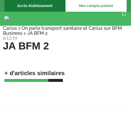
Accès établissement
Mon compte patient
Carius
>
On parle transport sanitaire et Carius sur BFM
Business
>
JA BFM 2
6/12/19
JA BFM 2
+ d'articles similaires
🚀 𝗕𝗶𝗲𝗻𝘃𝗲𝗻𝘂𝗲 𝗮𝘂𝘅 𝗔𝗺𝗯𝘂𝗹𝗮𝗻𝗰𝗲𝘀
𝗕𝗮𝗴𝗻𝗼𝗹𝗮𝗶𝘀𝗲𝘀 !
23/06/25
Recrutement Chargé de support, coordination
et formation
23/06/25