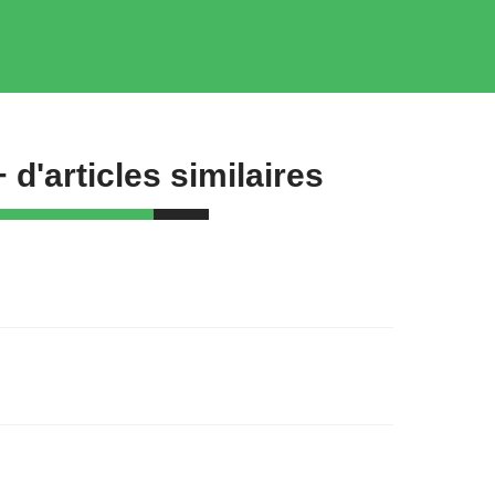
+ d'articles similaires
ovid-19 : Les ambulanciers en première
igne
5/03/20
oronavirus : Les ambulanciers
obilisées avec l’armée
0/03/20
dito de Julien Augerat
6/03/20