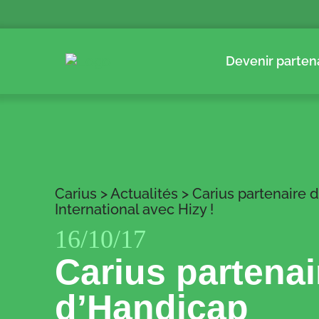
Devenir parten
Carius
>
Actualités
>
Carius partenaire 
International avec Hizy !
16/10/17
Carius partenai
d’Handicap