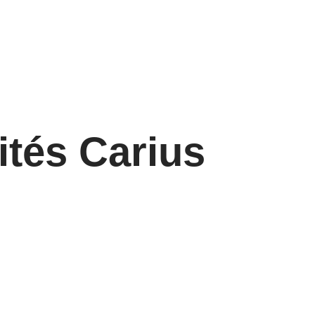
ités Carius
utement Chargé
Recrutement
upport,
Responsable
ination et
organisation logis
ation
en santé sénior