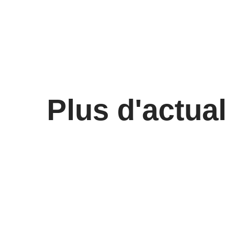
Plus d'actual
🚀 𝗕𝗶𝗲𝗻𝘃𝗲𝗻𝘂𝗲 𝗮𝘂𝘅
Recr
𝗔𝗺𝗯𝘂𝗹𝗮𝗻𝗰𝗲𝘀
de s
𝗕𝗮𝗴𝗻𝗼𝗹𝗮𝗶𝘀𝗲𝘀 !
coord
form
23/06/25