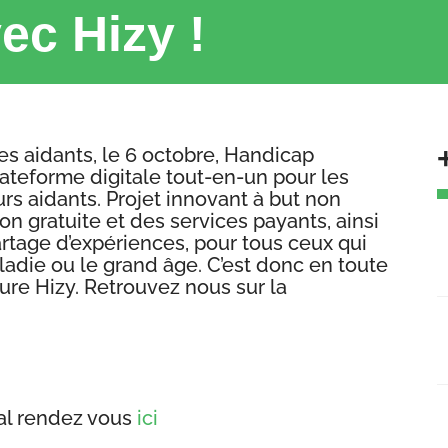
ec Hizy !
es aidants, le 6 octobre, Handicap
lateforme digitale tout-en-un pour les
urs aidants. Projet innovant à but non
ion gratuite et des services payants, ainsi
C
tage d’expériences, pour tous ceux qui
l
ladie ou le grand âge. C’est donc en toute
2
ture Hizy. Retrouvez nous sur la
C
m
2
E
onal rendez vous
ici
1