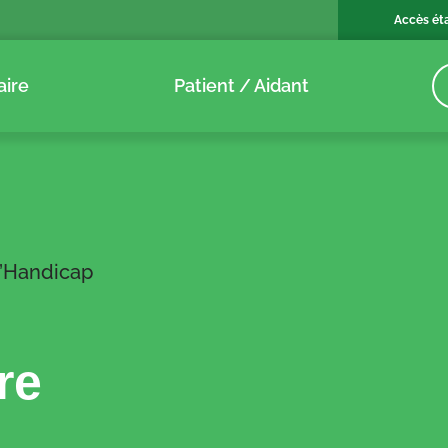
Accès ét
aire
Patient / Aidant
d’Handicap
re