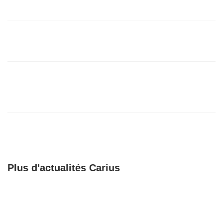
6/12/19
Recrutement : consultez la page facebook
Carius
6/12/19
Une femme dirigeante dans le transport
sanitaire : témoignage de Cécile, Partenaire
Carius dans le 19
25/03/19
Plus d'actualités Carius
🚀 𝗕𝗶𝗲𝗻𝘃𝗲𝗻𝘂𝗲 𝗮𝘂𝘅
Recrutement