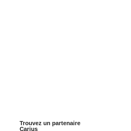
commandés depuis
de la sécurité et de
l’application
la santé au travail
4/05/25
28/04/25
Journée nationale
des ambulanciers
8/04/25
Trouvez un partenaire
Carius