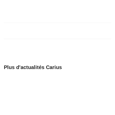
Participation à la journée interprofessionnelle
du lycée Célony
17/04/24
Salon Métierama de Marseille
15/03/24
Plus d'actualités Carius
🚀 𝗕𝗶𝗲𝗻𝘃𝗲𝗻𝘂𝗲 𝗮𝘂𝘅
Recrutement
𝗔𝗺𝗯𝘂𝗹𝗮𝗻𝗰𝗲𝘀
Chargé de support,
𝗕𝗮𝗴𝗻𝗼𝗹𝗮𝗶𝘀𝗲𝘀 !
coordination et
formation
23/06/25
23/06/25