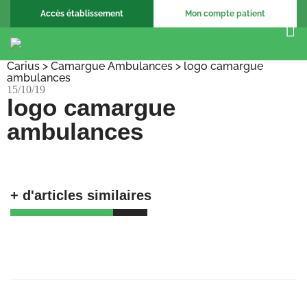
Accès établissement
Mon compte patient
Carius
>
Camargue Ambulances
>
logo camargue
ambulances
15/10/19
logo camargue
ambulances
+ d'articles similaires
🚀 𝗕𝗶𝗲𝗻𝘃𝗲𝗻𝘂𝗲 𝗮𝘂𝘅 𝗔𝗺𝗯𝘂𝗹𝗮𝗻𝗰𝗲𝘀
𝗕𝗮𝗴𝗻𝗼𝗹𝗮𝗶𝘀𝗲𝘀 !
23/06/25
Recrutement Chargé de support, coordination
et formation