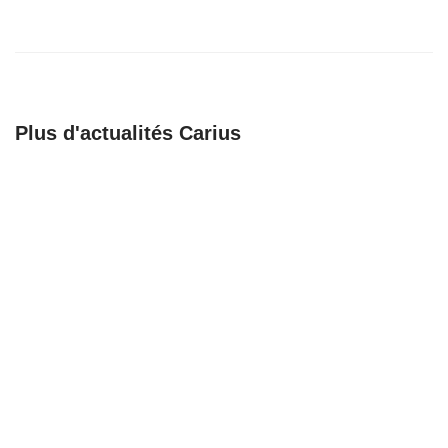
Journée nationale des ambulanciers
8/04/25
Plus d'actualités Carius
🚀 𝗕𝗶𝗲𝗻𝘃𝗲𝗻𝘂𝗲 𝗮𝘂𝘅
Recrutement
𝗔𝗺𝗯𝘂𝗹𝗮𝗻𝗰𝗲𝘀
Chargé de support,
𝗕𝗮𝗴𝗻𝗼𝗹𝗮𝗶𝘀𝗲𝘀 !
coordination et
formation
23/06/25
23/06/25
Recrutement
Une nouvelle étape
Responsable
pour notre
organisation
partenaire Mathieu