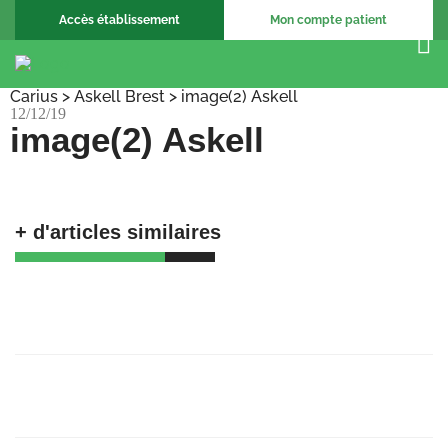
Accès établissement
Mon compte patient
Carius
>
Askell Brest
>
image(2) Askell
12/12/19
image(2) Askell
+ d'articles similaires
🚀 𝗕𝗶𝗲𝗻𝘃𝗲𝗻𝘂𝗲 𝗮𝘂𝘅 𝗔𝗺𝗯𝘂𝗹𝗮𝗻𝗰𝗲𝘀
𝗕𝗮𝗴𝗻𝗼𝗹𝗮𝗶𝘀𝗲𝘀 !
23/06/25
Recrutement Chargé de support, coordination
et formation
23/06/25