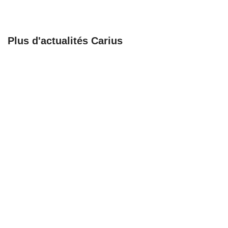
Plus d'actualités Carius
🚀 𝗕𝗶𝗲𝗻𝘃𝗲𝗻𝘂𝗲 𝗮𝘂𝘅
Recrutement
𝗔𝗺𝗯𝘂𝗹𝗮𝗻𝗰𝗲𝘀
Chargé de support,
𝗕𝗮𝗴𝗻𝗼𝗹𝗮𝗶𝘀𝗲𝘀 !
coordination et
formation
23/06/25
23/06/25
Recrutement
Une nouvelle étape
Responsable
pour notre
organisation
partenaire Mathieu
logistique en santé
Buttgen
sénior
16/06/25