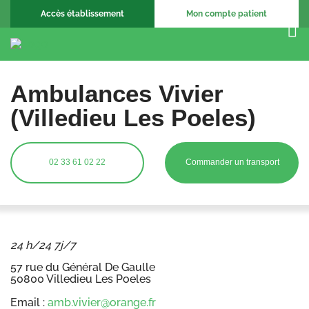
Accès établissement
Mon compte patient
Ambulances Vivier
(Villedieu Les Poeles)
02 33 61 02 22
Commander un transport
24 h/24 7j/7
57 rue du Général De Gaulle
50800 Villedieu Les Poeles
Email :
amb.vivier@orange.fr