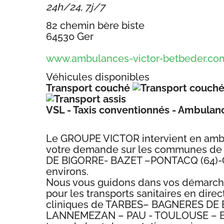
24h/24, 7j/7
82 chemin bère biste
64530 Ger
www.ambulances-victor-betbeder.co
Véhicules disponibles
Transport couché
VSL - Taxis conventionnés - Ambulan
Le GROUPE VICTOR intervient en ambu
votre demande sur les communes d
DE BIGORRE- BAZET –PONTACQ (64)-GE
environs.
Nous vous guidons dans vos démarche
pour les transports sanitaires en dire
cliniques de TARBES– BAGNERES DE
LANNEMEZAN – PAU - TOULOUSE – 