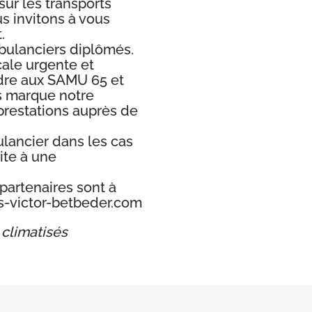
sur les transports
s invitons à vous
.
bulanciers diplômés.
ale urgente et
ndre aux SAMU 65 et
us marque notre
 prestations auprès de
ulancier dans les cas
ite à une
partenaires sont à
es-victor-betbeder.com
 climatisés