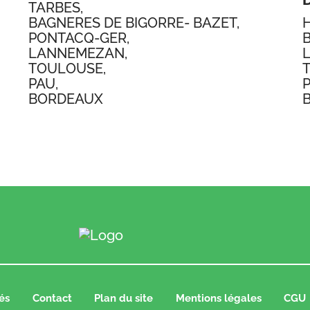
TARBES,
BAGNERES DE BIGORRE- BAZET,
H
PONTACQ-GER,
LANNEMEZAN,
TOULOUSE,
PAU,
BORDEAUX
és
Contact
Plan du site
Mentions légales
CGU