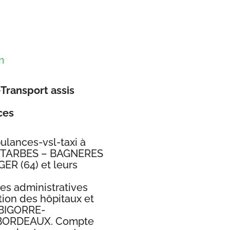
m
Transport assis
ces
lances-vsl-taxi à
e TARBES – BAGNERES
R (64) et leurs
s administratives
ction des hôpitaux et
 BIGORRE-
BORDEAUX. Compte