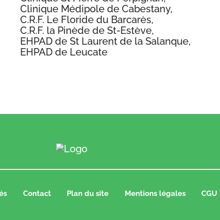
Clinique Médipole de Cabestany,
C.R.F. Le Floride du Barcarès,
C.R.F. la Pinède de St-Estève,
EHPAD de St Laurent de la Salanque,
EHPAD de Leucate
és
Contact
Plan du site
Mentions légales
CGU