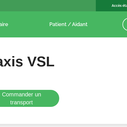
Accès ét
aire
Patient / Aidant
axis VSL
Commander un
transport