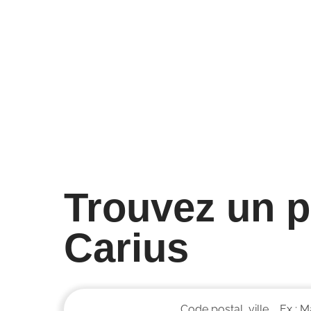
14000 trajets
Jour
commandés depuis
la sé
l’application
santé
4/05/25
28/04/
Trouvez un p
Carius