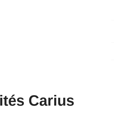
1
l
4
J
s
2
J
8
ités Carius