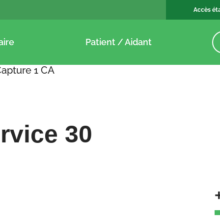
Accès ét
aire
Patient / Aidant
apture 1 CA
rvice 30