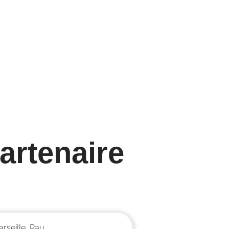
née mondiale de
Journée nationale
curité et de la
ambulanciers
 au travail
8/04/25
25
artenaire