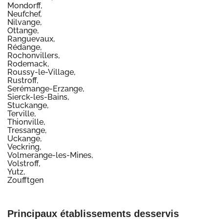
Mondorff,
Neufchef,
Nilvange,
Ottange,
Ranguevaux,
Rédange,
Rochonvillers,
Rodemack,
Roussy-le-Village,
Rustroff,
Serémange-Erzange,
Sierck-les-Bains,
Stuckange,
Terville,
Thionville,
Tressange,
Uckange,
Veckring,
Volmerange-les-Mines,
Volstroff,
Yutz,
Zoufftgen
Principaux établissements desservis