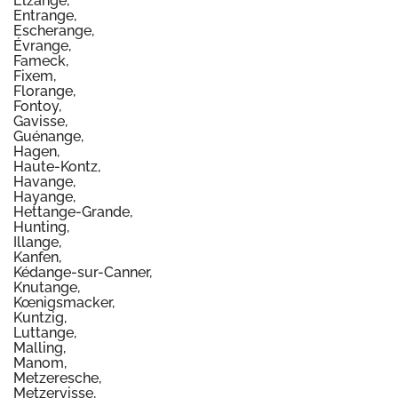
Elzange,
Entrange,
Escherange,
Évrange,
Fameck,
Fixem,
Florange,
Fontoy,
Gavisse,
Guénange,
Hagen,
Haute-Kontz,
Havange,
Hayange,
Hettange-Grande,
Hunting,
Illange,
Kanfen,
Kédange-sur-Canner,
Knutange,
Kœnigsmacker,
Kuntzig,
Luttange,
Malling,
Manom,
Metzeresche,
Metzervisse,