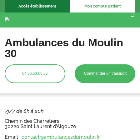
Accès établissement
Mon compte patient
Ambulances du Moulin
30
04.66.53.08.85
Commander un transport
7j/7 de 8h à 20h
Chemin des Charretiers
30220 Saint Laurent d’Aigouze
Email :
contact@ambulancesdumoulin.fr