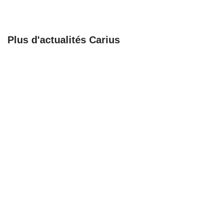
Plus d'actualités Carius
🚀 𝗕𝗶𝗲𝗻𝘃𝗲𝗻𝘂𝗲 𝗮𝘂𝘅
Recrutement
𝗔𝗺𝗯𝘂𝗹𝗮𝗻𝗰𝗲𝘀
Chargé de support,
𝗕𝗮𝗴𝗻𝗼𝗹𝗮𝗶𝘀𝗲𝘀 !
coordination et
formation
23/06/25
23/06/25
Recrutement
Une nouvelle étape
Responsable
pour notre
organisation
partenaire Mathieu
logistique en santé
Buttgen
sénior
16/06/25