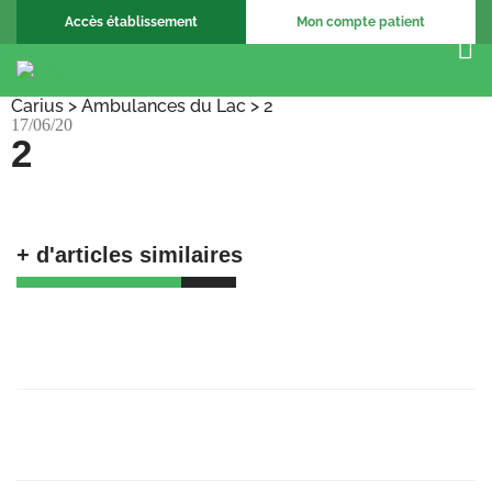
Accès établissement
Mon compte patient
Carius
>
Ambulances du Lac
>
2
17/06/20
2
+ d'articles similaires
🚀 𝗕𝗶𝗲𝗻𝘃𝗲𝗻𝘂𝗲 𝗮𝘂𝘅 𝗔𝗺𝗯𝘂𝗹𝗮𝗻𝗰𝗲𝘀
𝗕𝗮𝗴𝗻𝗼𝗹𝗮𝗶𝘀𝗲𝘀 !
23/06/25
Recrutement Chargé de support, coordination
et formation
23/06/25