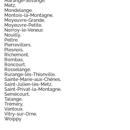
Marange-Silvange,
Metz,
Mondelange,
Montois-la-Montagne,
Moyeuvre-Grande,
Moyeuvre-Petite,
Norroy-le-Veneur,
Nouilly,
Peltre,
Pierrevillers,
Plesnois,
Richemont,
Rombas,
Roncourt,
Rosselange,
Rurange-lès-Thionville,
Sainte-Marie-aux-Chênes,
Saint-Julien-lès-Metz,
Saint-Privat-la-Montagne,
Semécourt,
Talange,
Trémery,
Vantoux,
Vitry-sur-Orne,
Woippy