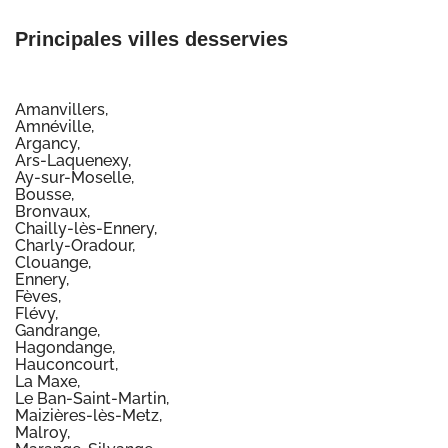
Principales villes desservies
Amanvillers,
Amnéville,
Argancy,
Ars-Laquenexy,
Ay-sur-Moselle,
Bousse,
Bronvaux,
Chailly-lès-Ennery,
Charly-Oradour,
Clouange,
Ennery,
Fèves,
Flévy,
Gandrange,
Hagondange,
Hauconcourt,
La Maxe,
Le Ban-Saint-Martin,
Maizières-lès-Metz,
Malroy,