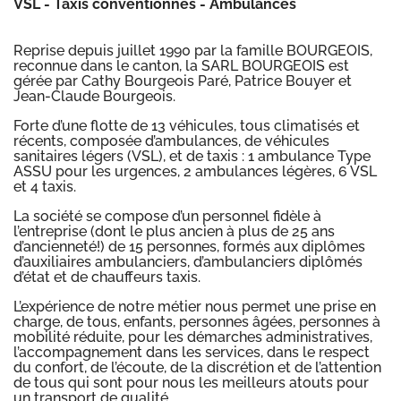
VSL - Taxis conventionnés - Ambulances
Reprise depuis juillet 1990 par la famille BOURGEOIS,
reconnue dans le canton, la SARL BOURGEOIS est
gérée par Cathy Bourgeois Paré, Patrice Bouyer et
Jean-Claude Bourgeois.
Forte d’une flotte de 13 véhicules, tous climatisés et
récents, composée d’ambulances, de véhicules
sanitaires légers (VSL), et de taxis : 1 ambulance Type
ASSU pour les urgences, 2 ambulances légères, 6 VSL
et 4 taxis.
La société se compose d’un personnel fidèle à
l’entreprise (dont le plus ancien à plus de 25 ans
d’ancienneté!) de 15 personnes, formés aux diplômes
d’auxiliaires ambulanciers, d’ambulanciers diplômés
d’état et de chauffeurs taxis.
L’expérience de notre métier nous permet une prise en
charge, de tous, enfants, personnes âgées, personnes à
mobilité réduite, pour les démarches administratives,
l’accompagnement dans les services, dans le respect
du confort, de l’écoute, de la discrétion et de l’attention
de tous qui sont pour nous les meilleurs atouts pour
un transport de qualité.