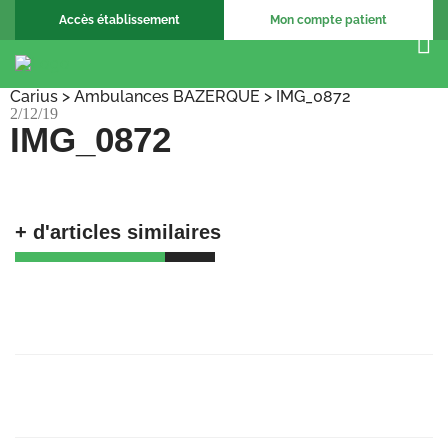
Accès établissement
Mon compte patient
Carius
>
Ambulances BAZERQUE
>
IMG_0872
2/12/19
IMG_0872
+ d'articles similaires
🚀 𝗕𝗶𝗲𝗻𝘃𝗲𝗻𝘂𝗲 𝗮𝘂𝘅 𝗔𝗺𝗯𝘂𝗹𝗮𝗻𝗰𝗲𝘀
𝗕𝗮𝗴𝗻𝗼𝗹𝗮𝗶𝘀𝗲𝘀 !
23/06/25
Recrutement Chargé de support, coordination
et formation
23/06/25