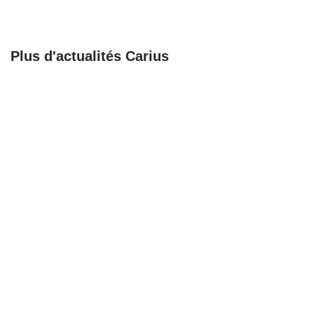
Plus d'actualités Carius
🚀 𝗕𝗶𝗲𝗻𝘃𝗲𝗻𝘂𝗲 𝗮𝘂𝘅
Recrutement
𝗔𝗺𝗯𝘂𝗹𝗮𝗻𝗰𝗲𝘀
Chargé de support,
𝗕𝗮𝗴𝗻𝗼𝗹𝗮𝗶𝘀𝗲𝘀 !
coordination et
formation
23/06/25
23/06/25
Recrutement
Une nouvelle étape
Responsable
pour notre
organisation
partenaire Mathieu
logistique en santé
Buttgen
sénior
16/06/25