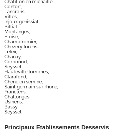
Chatillon en michaille,
Confort,
Lancrans,
Villes,
Injoux genissiat,
Billiat,
Montanges,
Eloise,
Champfromier,
Chezery forens,
Lelex,
Chanay,
Corbonod,
Seyssel,
Hauteville lompnes,
Clarafond,
Chene en semine,
Saint germain sur rhone,
Franclens,
Challonges,
Usinens,
Bassy,
Seyssel
Principaux Etablissements Desservis