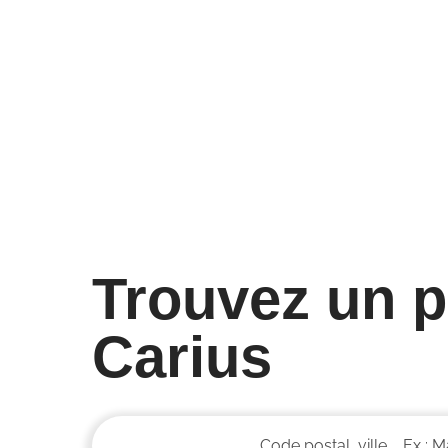
14000 trajets
Jour
commandés depuis
la sé
l’application
santé
4/05/25
28/04/
Trouvez un p
Carius