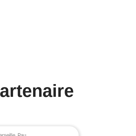
née mondiale de
Journée nationale
curité et de la
ambulanciers
 au travail
8/04/25
25
artenaire