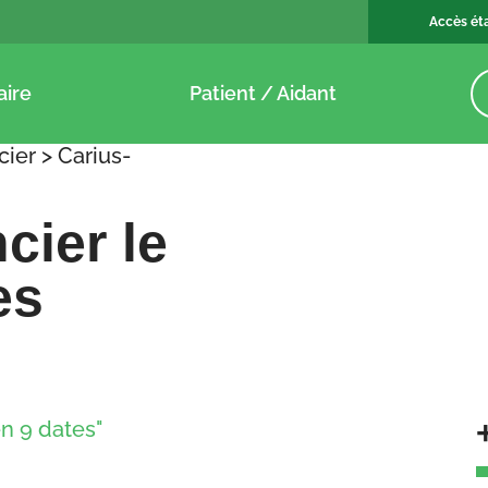
Accès ét
aire
Patient / Aidant
cier
>
Carius-
cier le
es