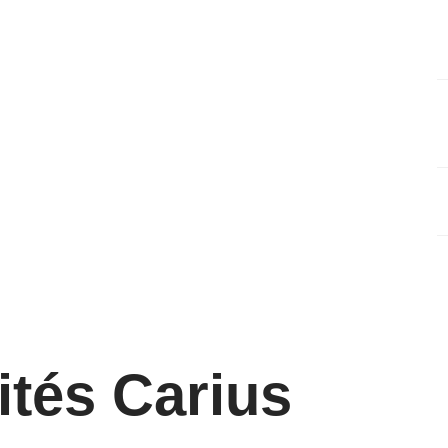
1
l
4
J
s
2
J
8
ités Carius