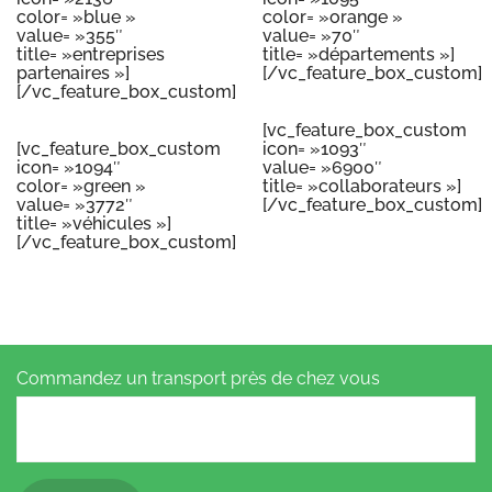
color= »blue »
color= »orange »
value= »355″
value= »70″
title= »entreprises
title= »départements »]
partenaires »]
[/vc_feature_box_custom]
[/vc_feature_box_custom]
[vc_feature_box_custom
[vc_feature_box_custom
icon= »1093″
icon= »1094″
value= »6900″
color= »green »
title= »collaborateurs »]
value= »3772″
[/vc_feature_box_custom]
title= »véhicules »]
[/vc_feature_box_custom]
Commandez un transport près de chez vous