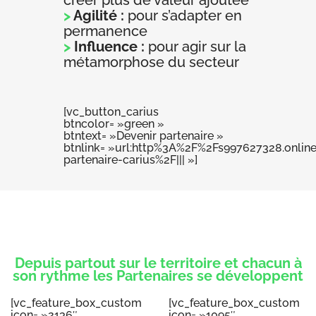
>
Agilité :
pour s’adapter en
permanence
>
Influence :
pour agir sur la
métamorphose du secteur
[vc_button_carius
btncolor= »green »
btntext= »Devenir partenaire »
btnlink= »url:http%3A%2F%2Fs997627328.onlin
partenaire-carius%2F||| »]
Depuis partout sur le territoire et chacun à
son rythme les Partenaires se développent
[vc_feature_box_custom
[vc_feature_box_custom
icon= »2136″
icon= »1095″