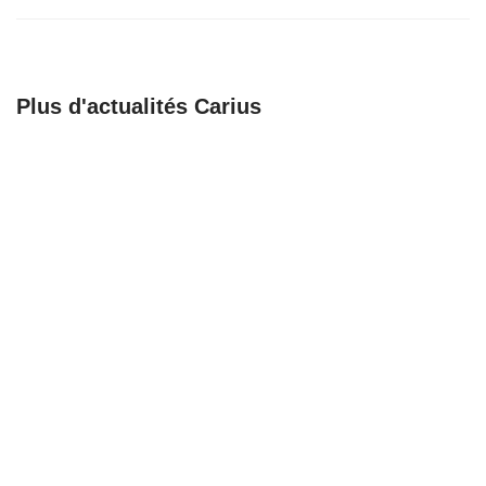
Plus d'actualités Carius
🚀 𝗕𝗶𝗲𝗻𝘃𝗲𝗻𝘂𝗲 𝗮𝘂𝘅
Recrutement
𝗔𝗺𝗯𝘂𝗹𝗮𝗻𝗰𝗲𝘀
Chargé de support,
𝗕𝗮𝗴𝗻𝗼𝗹𝗮𝗶𝘀𝗲𝘀 !
coordination et
formation
23/06/25
23/06/25
Recrutement
Une nouvelle étape
Responsable
pour notre
organisation
partenaire Mathieu
logistique en santé
Buttgen
sénior