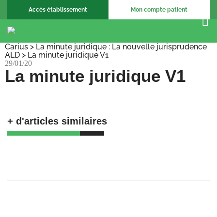
Accès établissement
Mon compte patient
Carius
>
La minute juridique : La nouvelle jurisprudence
ALD
>
La minute juridique V1
29/01/20
La minute juridique V1
+ d'articles similaires
🚀 𝗕𝗶𝗲𝗻𝘃𝗲𝗻𝘂𝗲 𝗮𝘂𝘅 𝗔𝗺𝗯𝘂𝗹𝗮𝗻𝗰𝗲𝘀
𝗕𝗮𝗴𝗻𝗼𝗹𝗮𝗶𝘀𝗲𝘀 !
23/06/25
Recrutement Chargé de support, coordination
et formation
23/06/25