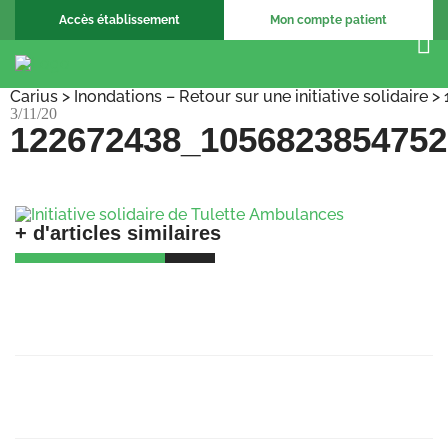
Accès établissement
Mon compte patient
Carius
>
Inondations – Retour sur une initiative solidaire
>
3/11/20
122672438_1056823854752
+ d'articles similaires
🚀 𝗕𝗶𝗲𝗻𝘃𝗲𝗻𝘂𝗲 𝗮𝘂𝘅 𝗔𝗺𝗯𝘂𝗹𝗮𝗻𝗰𝗲𝘀
𝗕𝗮𝗴𝗻𝗼𝗹𝗮𝗶𝘀𝗲𝘀 !
23/06/25
Recrutement Chargé de support, coordination
et formation
23/06/25