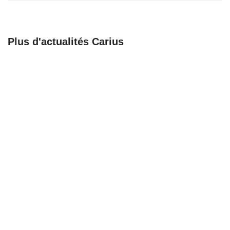
Plus d'actualités Carius
🚀 𝗕𝗶𝗲𝗻𝘃𝗲𝗻𝘂𝗲 𝗮𝘂𝘅
Recrutement
𝗔𝗺𝗯𝘂𝗹𝗮𝗻𝗰𝗲𝘀
Chargé de support,
𝗕𝗮𝗴𝗻𝗼𝗹𝗮𝗶𝘀𝗲𝘀 !
coordination et
formation
23/06/25
23/06/25
Recrutement
Une nouvelle étape
Responsable
pour notre
organisation
partenaire Mathieu
logistique en santé
Buttgen
sénior
16/06/25