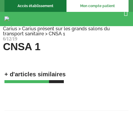
Accès établissement
Mon compte patient
Carius
>
Carius présent sur les grands salons du
transport sanitaire
>
CNSA 1
6/12/19
CNSA 1
+ d'articles similaires
🚀 𝗕𝗶𝗲𝗻𝘃𝗲𝗻𝘂𝗲 𝗮𝘂𝘅 𝗔𝗺𝗯𝘂𝗹𝗮𝗻𝗰𝗲𝘀
𝗕𝗮𝗴𝗻𝗼𝗹𝗮𝗶𝘀𝗲𝘀 !
23/06/25
Recrutement Chargé de support, coordination
et formation
23/06/25