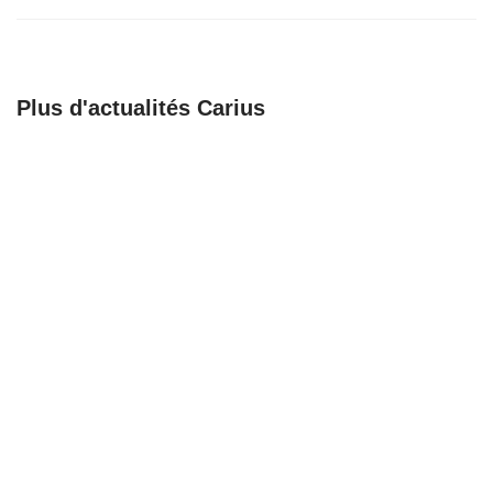
Plus d'actualités Carius
🚀 𝗕𝗶𝗲𝗻𝘃𝗲𝗻𝘂𝗲 𝗮𝘂𝘅
Recrutement
𝗔𝗺𝗯𝘂𝗹𝗮𝗻𝗰𝗲𝘀
Chargé de support,
𝗕𝗮𝗴𝗻𝗼𝗹𝗮𝗶𝘀𝗲𝘀 !
coordination et
formation
23/06/25
23/06/25
Recrutement
Une nouvelle étape
Responsable
pour notre
organisation
partenaire Mathieu
logistique en santé
Buttgen
sénior